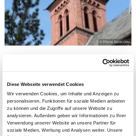
© Pfarrei Sankt Otto
Dienstag, 7. September 2027, 19:00 -
20:00 Uhr
Diese Webseite verwendet Cookies
Wir verwenden Cookies, um Inhalte und Anzeigen zu
Kirche St. Joseph, Bahnhofstraße 14,
personalisieren, Funktionen für soziale Medien anbieten
17489 Greifswald
zu können und die Zugriffe auf unsere Website zu
analysieren. Außerdem geben wir Informationen zu Ihrer
Verwendung unserer Website an unsere Partner für
soziale Medien, Werbung und Analysen weiter. Unsere