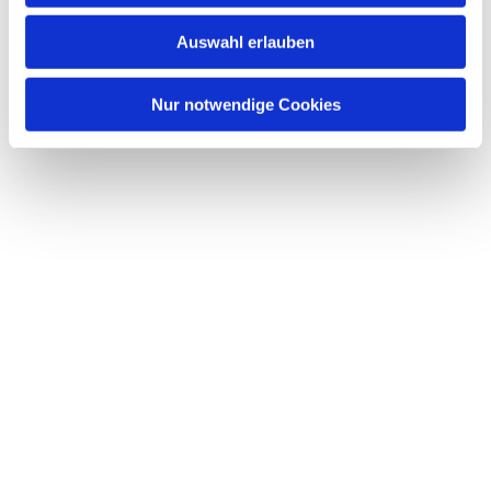
w
Auswahl erlauben
a
h
l
Nur notwendige Cookies