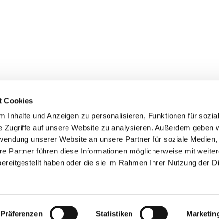
t Cookies
 Inhalte und Anzeigen zu personalisieren, Funktionen für sozia
+49 3834
dom-Anklam-Greifswald · Bahnhofstr. 15, 17489 Greifswald

e Zugriffe auf unsere Website zu analysieren. Außerdem geben w
Kontaktinformationen
Impressum
rwendung unserer Website an unsere Partner für soziale Medien
re Partner führen diese Informationen möglicherweise mit weite
Hinweisgebersystem
ereitgestellt haben oder die sie im Rahmen Ihrer Nutzung der D
Datenschutzerklärung
ChurchDesk-Login
Präferenzen
Statistiken
Marketin