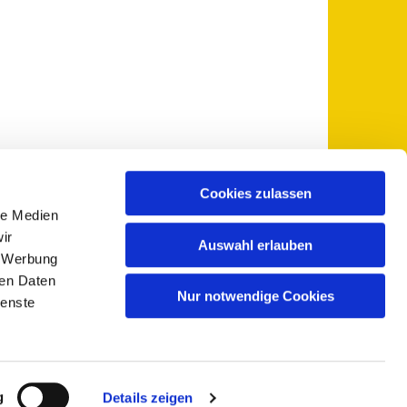
Cookies zulassen
le Medien
 5735-0
pfarramt@sankt-otto.de

ir
Auswahl erlauben
, Werbung
ren Daten
Nur notwendige Cookies
ienste
g
Details zeigen