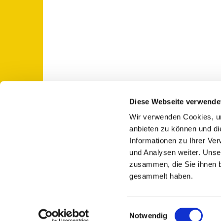
Diese Webseite verwende
Wir verwenden Cookies, um
St. Otto: Katholische Kirche Use

anbieten zu können und di
Informationen zu Ihrer Ve
und Analysen weiter. Unse
zusammen, die Sie ihnen b
gesammelt haben.
E
Notwendig