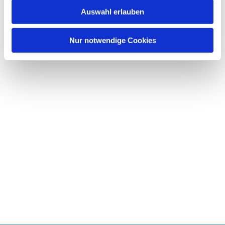
w
Auswahl erlauben
a
h
l
Nur notwendige Cookies