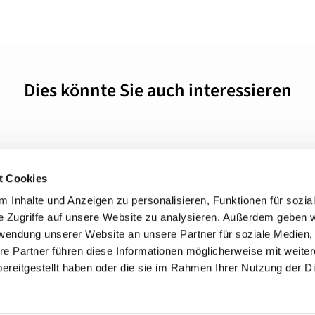
Dies könnte Sie auch interessieren
t Cookies
 Inhalte und Anzeigen zu personalisieren, Funktionen für sozia
+49 3834
dom-Anklam-Greifswald · Bahnhofstr. 15, 17489 Greifswald

e Zugriffe auf unsere Website zu analysieren. Außerdem geben w
Kontaktinformationen
Impressum
rwendung unserer Website an unsere Partner für soziale Medien
re Partner führen diese Informationen möglicherweise mit weite
Hinweisgebersystem
ereitgestellt haben oder die sie im Rahmen Ihrer Nutzung der D
Datenschutzerklärung
ChurchDesk-Login