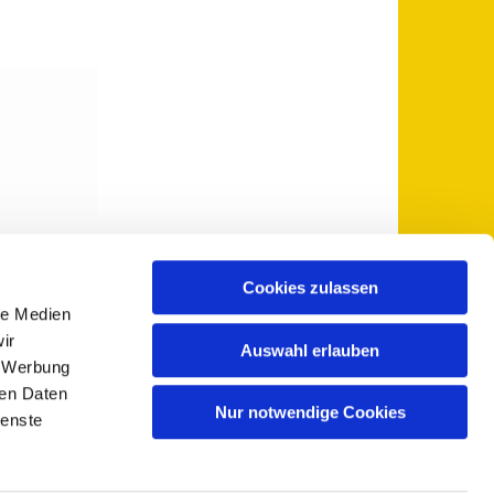
Cookies zulassen
le Medien
 5735-0
pfarramt@sankt-otto.de

ir
Auswahl erlauben
, Werbung
ren Daten
Nur notwendige Cookies
ienste