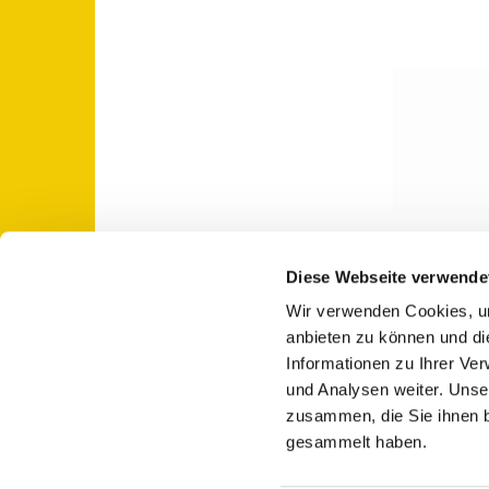
Diese Webseite verwende
Wir verwenden Cookies, um
St. Otto: Katholische Kirche Use

anbieten zu können und di
Informationen zu Ihrer Ve
und Analysen weiter. Unse
zusammen, die Sie ihnen b
gesammelt haben.