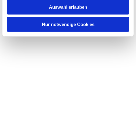
w
Auswahl erlauben
a
h
l
Nur notwendige Cookies