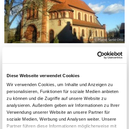
© Pfarrei Sankt Otto
Freitag, 14. Januar 2028, 18:00 - 19:00 Uhr
Diese Webseite verwendet Cookies
Wir verwenden Cookies, um Inhalte und Anzeigen zu
Anklam, Salvator, Friedländer Straße 33,
personalisieren, Funktionen für soziale Medien anbieten
17389 Anklam
zu können und die Zugriffe auf unsere Website zu
analysieren. Außerdem geben wir Informationen zu Ihrer
Verwendung unserer Website an unsere Partner für
soziale Medien, Werbung und Analysen weiter. Unsere
Partner führen diese Informationen möglicherweise mit