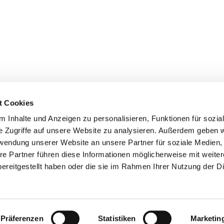
t Cookies
 Inhalte und Anzeigen zu personalisieren, Funktionen für sozia
+49 3834
dom-Anklam-Greifswald · Bahnhofstr. 15, 17489 Greifswald

e Zugriffe auf unsere Website zu analysieren. Außerdem geben w
Kontaktinformationen
Impressum
rwendung unserer Website an unsere Partner für soziale Medien
re Partner führen diese Informationen möglicherweise mit weite
Hinweisgebersystem
ereitgestellt haben oder die sie im Rahmen Ihrer Nutzung der D
Datenschutzerklärung
ChurchDesk-Login
Präferenzen
Statistiken
Marketin