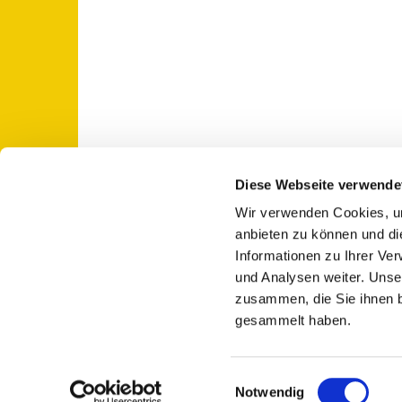
Diese Webseite verwende
Wir verwenden Cookies, um
St. Otto: Katholische Kirche Use

anbieten zu können und di
Informationen zu Ihrer Ve
und Analysen weiter. Unse
zusammen, die Sie ihnen b
gesammelt haben.
E
Notwendig