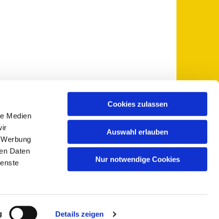
Cookies zulassen
le Medien
 5735-0
pfarramt@sankt-otto.de

ir
Auswahl erlauben
, Werbung
ren Daten
Nur notwendige Cookies
ienste
g
Details zeigen