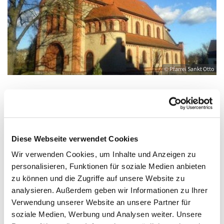
© Pfarrei Sankt Otto
Freitag, 12. November 2027, 18:00 - 19:00
Uhr
Diese Webseite verwendet Cookies
Wir verwenden Cookies, um Inhalte und Anzeigen zu
Anklam, Salvator, Friedländer Straße 33,
personalisieren, Funktionen für soziale Medien anbieten
17389 Anklam
zu können und die Zugriffe auf unsere Website zu
analysieren. Außerdem geben wir Informationen zu Ihrer
Verwendung unserer Website an unsere Partner für
soziale Medien, Werbung und Analysen weiter. Unsere