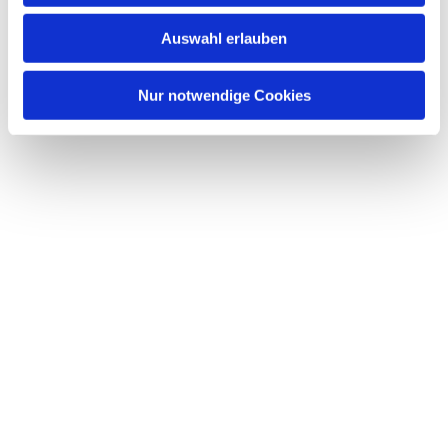
w
Auswahl erlauben
a
h
l
Nur notwendige Cookies