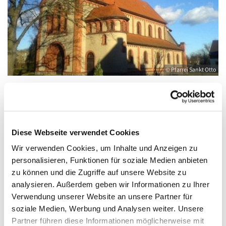
© Pfarrei Sankt Otto
Freitag, 8. Oktober 2027, 18:00 - 19:00 Uhr
Diese Webseite verwendet Cookies
Wir verwenden Cookies, um Inhalte und Anzeigen zu
Anklam, Salvator, Friedländer Straße 33,
personalisieren, Funktionen für soziale Medien anbieten
17389 Anklam
zu können und die Zugriffe auf unsere Website zu
analysieren. Außerdem geben wir Informationen zu Ihrer
Verwendung unserer Website an unsere Partner für
soziale Medien, Werbung und Analysen weiter. Unsere
Partner führen diese Informationen möglicherweise mit