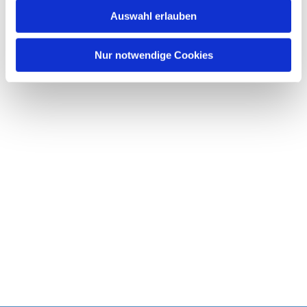
w
Auswahl erlauben
a
h
l
Nur notwendige Cookies