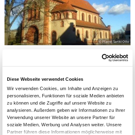
© Pfarrei Sankt Otto
Freitag, 20. August 2027, 18:00 - 19:00 Uhr
Diese Webseite verwendet Cookies
Wir verwenden Cookies, um Inhalte und Anzeigen zu
Anklam, Salvator, Friedländer Straße 33,
personalisieren, Funktionen für soziale Medien anbieten
17389 Anklam
zu können und die Zugriffe auf unsere Website zu
analysieren. Außerdem geben wir Informationen zu Ihrer
Verwendung unserer Website an unsere Partner für
soziale Medien, Werbung und Analysen weiter. Unsere
Partner führen diese Informationen möglicherweise mit