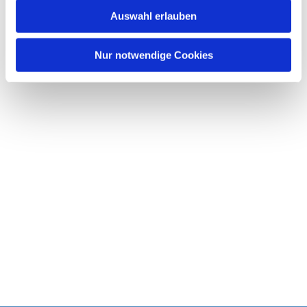
w
Auswahl erlauben
a
h
l
Nur notwendige Cookies