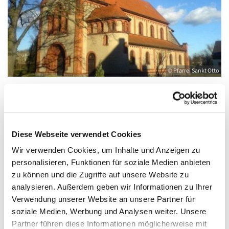
© Pfarrei Sankt Otto
Freitag, 13. August 2027, 18:00 - 19:00 Uhr
Diese Webseite verwendet Cookies
Wir verwenden Cookies, um Inhalte und Anzeigen zu
Anklam, Salvator, Friedländer Straße 33,
personalisieren, Funktionen für soziale Medien anbieten
17389 Anklam
zu können und die Zugriffe auf unsere Website zu
analysieren. Außerdem geben wir Informationen zu Ihrer
Verwendung unserer Website an unsere Partner für
soziale Medien, Werbung und Analysen weiter. Unsere
Partner führen diese Informationen möglicherweise mit