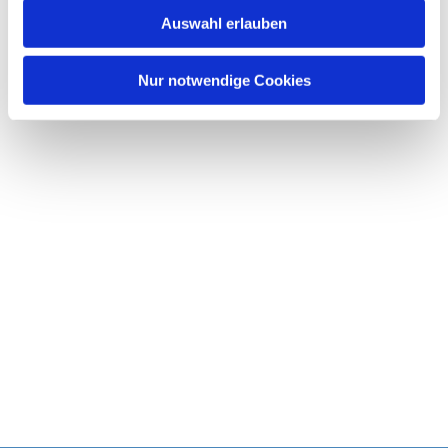
w
Auswahl erlauben
a
h
l
Nur notwendige Cookies