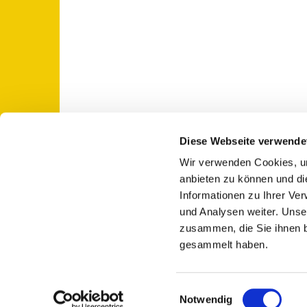
Diese Webseite verwende
Wir verwenden Cookies, um
St. Otto: Katholische Kirche Use

anbieten zu können und di
Informationen zu Ihrer Ve
und Analysen weiter. Unse
zusammen, die Sie ihnen b
gesammelt haben.
E
Notwendig