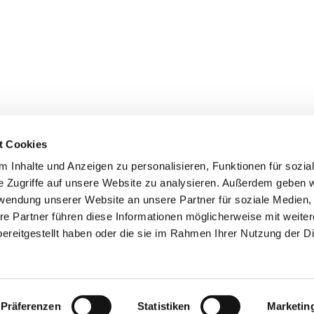
t Cookies
 Inhalte und Anzeigen zu personalisieren, Funktionen für sozia
+49 3834
dom-Anklam-Greifswald · Bahnhofstr. 15, 17489 Greifswald

e Zugriffe auf unsere Website zu analysieren. Außerdem geben w
Kontaktinformationen
Impressum
rwendung unserer Website an unsere Partner für soziale Medien
re Partner führen diese Informationen möglicherweise mit weite
Hinweisgebersystem
ereitgestellt haben oder die sie im Rahmen Ihrer Nutzung der D
Datenschutzerklärung
ChurchDesk-Login
Präferenzen
Statistiken
Marketin