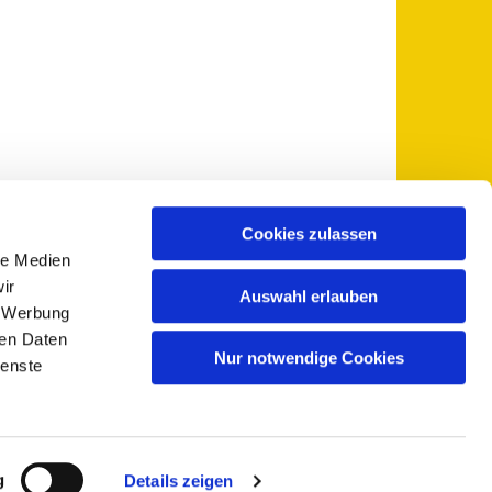
Cookies zulassen
le Medien
 5735-0
pfarramt@sankt-otto.de

ir
Auswahl erlauben
, Werbung
ren Daten
Nur notwendige Cookies
ienste
g
Details zeigen