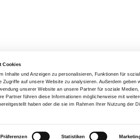
t Cookies
 Inhalte und Anzeigen zu personalisieren, Funktionen für sozia
+49 3834
dom-Anklam-Greifswald · Bahnhofstr. 15, 17489 Greifswald

e Zugriffe auf unsere Website zu analysieren. Außerdem geben w
Kontaktinformationen
Impressum
rwendung unserer Website an unsere Partner für soziale Medien
re Partner führen diese Informationen möglicherweise mit weite
Hinweisgebersystem
ereitgestellt haben oder die sie im Rahmen Ihrer Nutzung der D
Datenschutzerklärung
ChurchDesk-Login
Präferenzen
Statistiken
Marketin