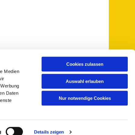
Cookies zulassen
le Medien
 5735-0
pfarramt@sankt-otto.de

ir
Auswahl erlauben
, Werbung
ren Daten
Nur notwendige Cookies
ienste
g
Details zeigen