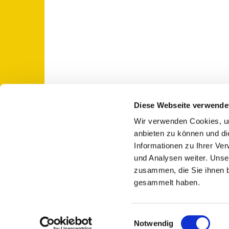
Diese Webseite verwende
Wir verwenden Cookies, um
St. Otto: Katholische Kirche Use

anbieten zu können und di
Informationen zu Ihrer Ve
und Analysen weiter. Unse
zusammen, die Sie ihnen b
gesammelt haben.
E
Notwendig