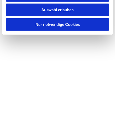
w
Auswahl erlauben
a
h
l
Nur notwendige Cookies