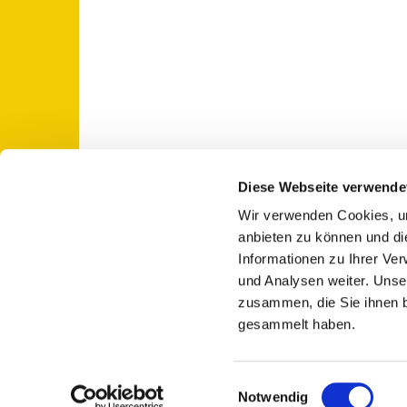
Diese Webseite verwende
Wir verwenden Cookies, um
St. Otto: Katholische Kirche Use

anbieten zu können und di
Informationen zu Ihrer Ve
und Analysen weiter. Unse
zusammen, die Sie ihnen b
gesammelt haben.
E
Notwendig