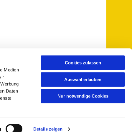
Cookies zulassen
le Medien
 5735-0
pfarramt@sankt-otto.de

ir
Auswahl erlauben
, Werbung
ren Daten
Nur notwendige Cookies
ienste
g
Details zeigen