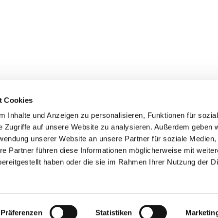
t Cookies
 Inhalte und Anzeigen zu personalisieren, Funktionen für sozia
+49 3834
dom-Anklam-Greifswald · Bahnhofstr. 15, 17489 Greifswald

e Zugriffe auf unsere Website zu analysieren. Außerdem geben w
Kontaktinformationen
Impressum
rwendung unserer Website an unsere Partner für soziale Medien
re Partner führen diese Informationen möglicherweise mit weite
Hinweisgebersystem
ereitgestellt haben oder die sie im Rahmen Ihrer Nutzung der D
Datenschutzerklärung
ChurchDesk-Login
Präferenzen
Statistiken
Marketin