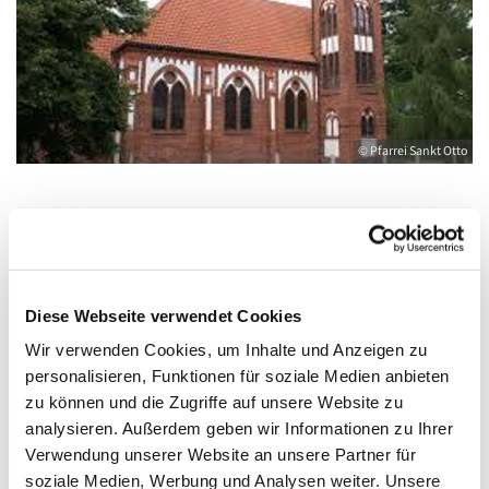
© Pfarrei Sankt Otto
Freitag, 24. Juli 2026, 09:00 - 10:00 Uhr
Diese Webseite verwendet Cookies
Wolgast, Herz Jesu, August-Dähn-Straße
Wir verwenden Cookies, um Inhalte und Anzeigen zu
9, 17438 Wolgast
personalisieren, Funktionen für soziale Medien anbieten
zu können und die Zugriffe auf unsere Website zu
mit Pfr.iR. N. Illmann
analysieren. Außerdem geben wir Informationen zu Ihrer
Verwendung unserer Website an unsere Partner für
soziale Medien, Werbung und Analysen weiter. Unsere