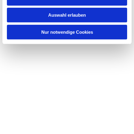
s
w
Auswahl erlauben
a
h
l
Nur notwendige Cookies