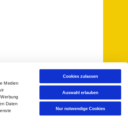
Cookies zulassen
le Medien
 5735-0
pfarramt@sankt-otto.de

ir
Auswahl erlauben
, Werbung
ren Daten
Nur notwendige Cookies
ienste