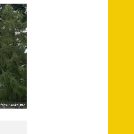
farrei Sankt Otto