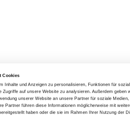
t Cookies
 Inhalte und Anzeigen zu personalisieren, Funktionen für sozia
+49 3834
dom-Anklam-Greifswald · Bahnhofstr. 15, 17489 Greifswald

e Zugriffe auf unsere Website zu analysieren. Außerdem geben w
Kontaktinformationen
Impressum
rwendung unserer Website an unsere Partner für soziale Medien
re Partner führen diese Informationen möglicherweise mit weite
Hinweisgebersystem
ereitgestellt haben oder die sie im Rahmen Ihrer Nutzung der D
Datenschutzerklärung
ChurchDesk-Login