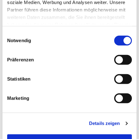
soziale Medien, Werbung und Analysen weiter. Unsere
Partner führen diese Informationen möglicherweise mit
weiteren Daten zusammen, die Sie ihnen bereitgestellt
haben oder die sie im Rahmen Ihrer Nutzung der Dienste
gesammelt haben.
E
Notwendig
i
n
w
Präferenzen
i
l
l
Statistiken
i
g
Marketing
u
n
g
Details zeigen
s
a
u