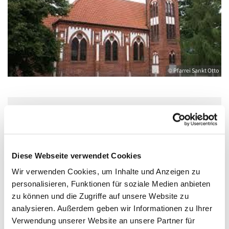
© Pfarrei Sankt Otto
Freitag, 23. Oktober 2026, 09:00 - 10:00
Uhr
Diese Webseite verwendet Cookies
Wolgast, Herz Jesu, August-Dähn-Straße
Wir verwenden Cookies, um Inhalte und Anzeigen zu
9, 17438 Wolgast
personalisieren, Funktionen für soziale Medien anbieten
zu können und die Zugriffe auf unsere Website zu
analysieren. Außerdem geben wir Informationen zu Ihrer
mit Pfr.iR. N. Illmann
Verwendung unserer Website an unsere Partner für