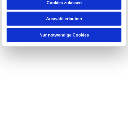
Cookies zulassen
Dies könnte Sie auch interessieren
s
w
Auswahl erlauben
a
h
l
Nur notwendige Cookies