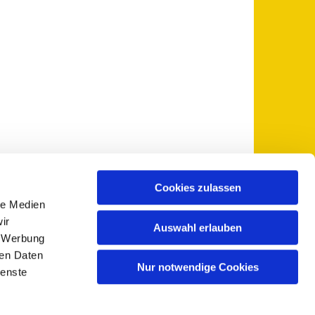
Cookies zulassen
le Medien
 5735-0
pfarramt@sankt-otto.de

ir
Auswahl erlauben
, Werbung
ren Daten
Nur notwendige Cookies
ienste