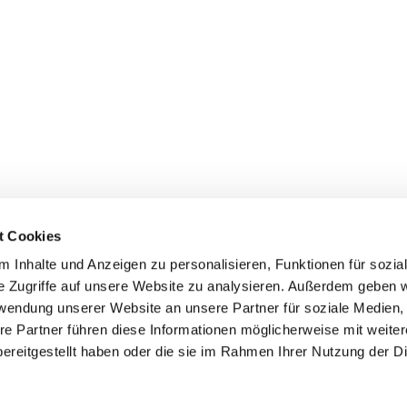
t Cookies
 Inhalte und Anzeigen zu personalisieren, Funktionen für sozia
+49 3834
dom-Anklam-Greifswald · Bahnhofstr. 15, 17489 Greifswald

e Zugriffe auf unsere Website zu analysieren. Außerdem geben w
Kontaktinformationen
Impressum
rwendung unserer Website an unsere Partner für soziale Medien
re Partner führen diese Informationen möglicherweise mit weite
Hinweisgebersystem
ereitgestellt haben oder die sie im Rahmen Ihrer Nutzung der D
Datenschutzerklärung
ChurchDesk-Login