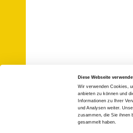
Diese Webseite verwende
Wir verwenden Cookies, um
St. Otto: Katholische Kirche Use

anbieten zu können und di
Informationen zu Ihrer Ve
und Analysen weiter. Unse
zusammen, die Sie ihnen b
gesammelt haben.