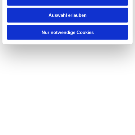
s
w
Auswahl erlauben
a
h
l
Nur notwendige Cookies