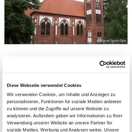
© Pfarrei Sankt Otto
Freitag, 14. Januar 2028, 09:00 - 10:00 Uhr
Diese Webseite verwendet Cookies
Wolgast, Herz Jesu, August-Dähn-Straße
Wir verwenden Cookies, um Inhalte und Anzeigen zu
9, 17438 Wolgast
personalisieren, Funktionen für soziale Medien anbieten
zu können und die Zugriffe auf unsere Website zu
mit Pfr.iR. N. Illmann
analysieren. Außerdem geben wir Informationen zu Ihrer
Verwendung unserer Website an unsere Partner für
soziale Medien, Werbung und Analysen weiter. Unsere