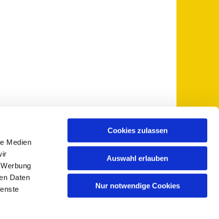
Cookies zulassen
le Medien
 5735-0
pfarramt@sankt-otto.de

ir
Auswahl erlauben
, Werbung
ren Daten
Nur notwendige Cookies
ienste