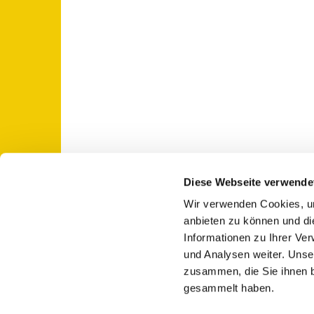
Diese Webseite verwende
Wir verwenden Cookies, um
St. Otto: Katholische Kirche Use

anbieten zu können und di
Informationen zu Ihrer Ve
und Analysen weiter. Unse
zusammen, die Sie ihnen b
gesammelt haben.