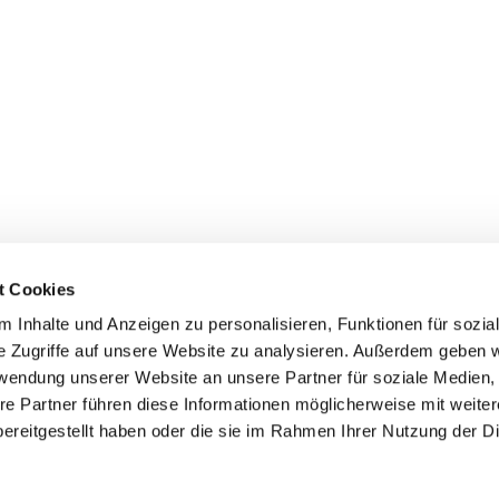
t Cookies
 Inhalte und Anzeigen zu personalisieren, Funktionen für sozia
+49 3834
dom-Anklam-Greifswald · Bahnhofstr. 15, 17489 Greifswald

e Zugriffe auf unsere Website zu analysieren. Außerdem geben w
Kontaktinformationen
Impressum
rwendung unserer Website an unsere Partner für soziale Medien
re Partner führen diese Informationen möglicherweise mit weite
Hinweisgebersystem
ereitgestellt haben oder die sie im Rahmen Ihrer Nutzung der D
Datenschutzerklärung
ChurchDesk-Login