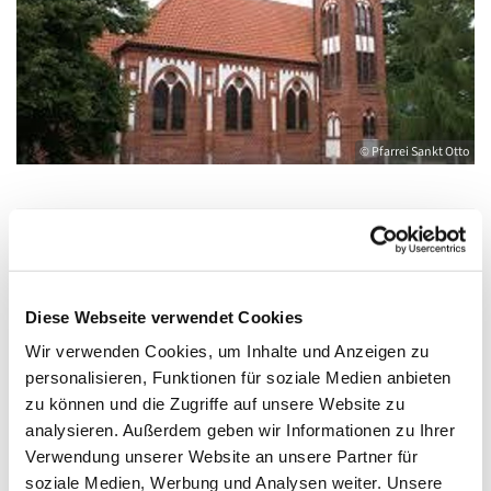
© Pfarrei Sankt Otto
Freitag, 23. Juli 2027, 09:00 - 10:00 Uhr
Diese Webseite verwendet Cookies
Wolgast, Herz Jesu, August-Dähn-Straße
Wir verwenden Cookies, um Inhalte und Anzeigen zu
9, 17438 Wolgast
personalisieren, Funktionen für soziale Medien anbieten
zu können und die Zugriffe auf unsere Website zu
mit Pfr.iR. N. Illmann
analysieren. Außerdem geben wir Informationen zu Ihrer
Verwendung unserer Website an unsere Partner für
soziale Medien, Werbung und Analysen weiter. Unsere