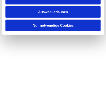
s
w
Auswahl erlauben
a
h
l
Nur notwendige Cookies