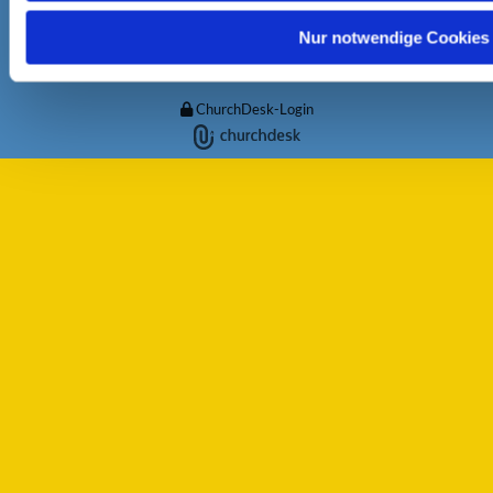
h
l
Nur notwendige Cookies
Hinweisgebersystem
ChurchDesk-Login