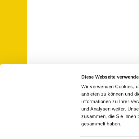
Diese Webseite verwende
Wir verwenden Cookies, um
St. Otto: Katholische Kirche Use

anbieten zu können und di
Informationen zu Ihrer Ve
und Analysen weiter. Unse
zusammen, die Sie ihnen b
gesammelt haben.