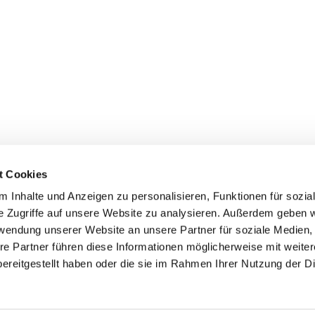
t Cookies
 Inhalte und Anzeigen zu personalisieren, Funktionen für sozia
+49 3834
dom-Anklam-Greifswald · Bahnhofstr. 15, 17489 Greifswald

e Zugriffe auf unsere Website zu analysieren. Außerdem geben w
Kontaktinformationen
Impressum
rwendung unserer Website an unsere Partner für soziale Medien
re Partner führen diese Informationen möglicherweise mit weite
Hinweisgebersystem
ereitgestellt haben oder die sie im Rahmen Ihrer Nutzung der D
Datenschutzerklärung
ChurchDesk-Login