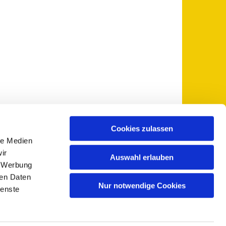
Cookies zulassen
le Medien
 5735-0
pfarramt@sankt-otto.de

ir
Auswahl erlauben
, Werbung
ren Daten
Nur notwendige Cookies
ienste