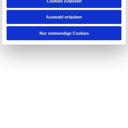
Dies könnte Sie auch interessieren
Cookies zulassen
s
w
Auswahl erlauben
a
h
l
Nur notwendige Cookies