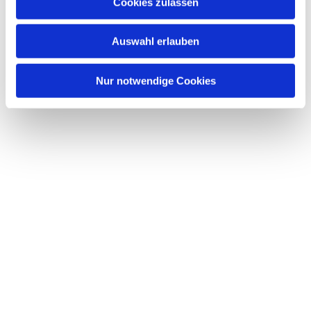
Dies könnte Sie auch interessieren
Cookies zulassen
s
w
Auswahl erlauben
a
h
l
Nur notwendige Cookies