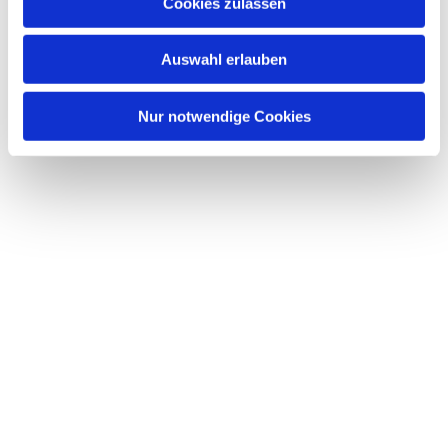
Dies könnte Sie auch interessieren
Cookies zulassen
s
w
Auswahl erlauben
a
h
l
Nur notwendige Cookies