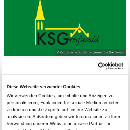
© Katholische Studentengemeinde Greifswald
Mittwoch, 20. Oktober 2027, 18:30 - 19:30
Diese Webseite verwendet Cookies
Uhr
Wir verwenden Cookies, um Inhalte und Anzeigen zu
personalisieren, Funktionen für soziale Medien anbieten
Kirche St. Joseph, Bahnhofstraße 14,
zu können und die Zugriffe auf unsere Website zu
17489 Greifswald
analysieren. Außerdem geben wir Informationen zu Ihrer
Verwendung unserer Website an unsere Partner für