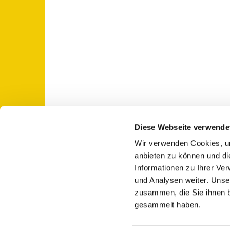
Diese Webseite verwende
Wir verwenden Cookies, um
St. Otto: Katholische Kirche Use

anbieten zu können und di
Informationen zu Ihrer Ve
und Analysen weiter. Unse
zusammen, die Sie ihnen b
gesammelt haben.