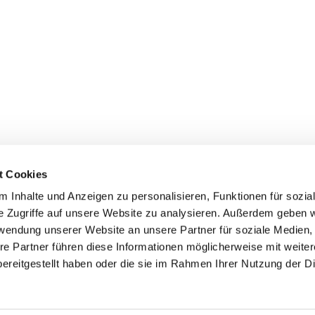
t Cookies
 Inhalte und Anzeigen zu personalisieren, Funktionen für sozia
+49 3834
dom-Anklam-Greifswald · Bahnhofstr. 15, 17489 Greifswald

e Zugriffe auf unsere Website zu analysieren. Außerdem geben w
Kontaktinformationen
Impressum
rwendung unserer Website an unsere Partner für soziale Medien
re Partner führen diese Informationen möglicherweise mit weite
Hinweisgebersystem
ereitgestellt haben oder die sie im Rahmen Ihrer Nutzung der D
Datenschutzerklärung
ChurchDesk-Login