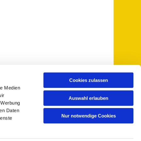
Cookies zulassen
le Medien
 5735-0
pfarramt@sankt-otto.de

ir
Auswahl erlauben
, Werbung
ren Daten
Nur notwendige Cookies
ienste