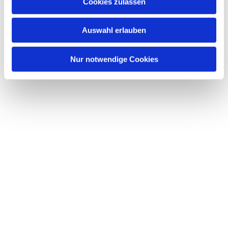
Dies könnte Sie auch interessieren
Cookies zulassen
s
w
Auswahl erlauben
a
h
l
Nur notwendige Cookies