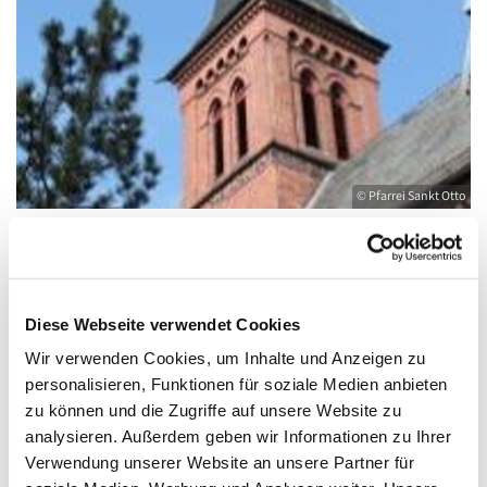
© Pfarrei Sankt Otto
Montag, 2. November 2026, 19:00 - 20:00
Diese Webseite verwendet Cookies
Uhr
Wir verwenden Cookies, um Inhalte und Anzeigen zu
personalisieren, Funktionen für soziale Medien anbieten
Kirche St. Joseph, Bahnhofstraße 14,
zu können und die Zugriffe auf unsere Website zu
17489 Greifswald
analysieren. Außerdem geben wir Informationen zu Ihrer
Verwendung unserer Website an unsere Partner für