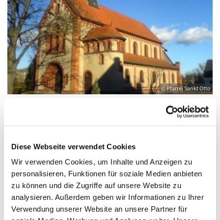
© Pfarrei Sankt Otto
Montag, 2. November 2026, 18:00 - 19:00
Diese Webseite verwendet Cookies
Uhr
Wir verwenden Cookies, um Inhalte und Anzeigen zu
personalisieren, Funktionen für soziale Medien anbieten
Anklam, Salvator, Friedländer Straße 33,
zu können und die Zugriffe auf unsere Website zu
17389 Anklam
analysieren. Außerdem geben wir Informationen zu Ihrer
Verwendung unserer Website an unsere Partner für