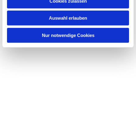
Dies könnte Sie auch interessieren
Cookies zulassen
s
w
Auswahl erlauben
a
h
l
Nur notwendige Cookies