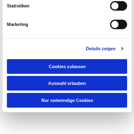
Dies könnte Sie auch interessieren
l
Statistiken
i
g
Marketing
u
n
g
Details zeigen
s
a
u
Cookies zulassen
s
w
Auswahl erlauben
a
h
l
Nur notwendige Cookies