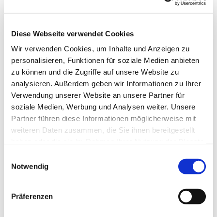
Diese Webseite verwendet Cookies
Wir verwenden Cookies, um Inhalte und Anzeigen zu
personalisieren, Funktionen für soziale Medien anbieten
zu können und die Zugriffe auf unsere Website zu
analysieren. Außerdem geben wir Informationen zu Ihrer
© Unsplash/paulrobert (19.06.2020)
Verwendung unserer Website an unsere Partner für
soziale Medien, Werbung und Analysen weiter. Unsere
Partner führen diese Informationen möglicherweise mit
weiteren Daten zusammen, die Sie ihnen bereitgestellt
Samstag, 7. November 2026, 15:00 Uhr
haben oder die sie im Rahmen Ihrer Nutzung der Dienste
gesammelt haben.
E
Notwendig
i
n
w
Präferenzen
i
l