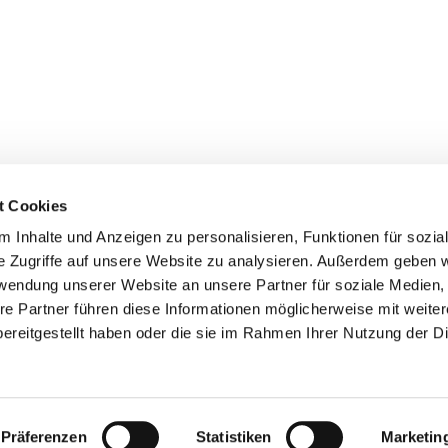
t Cookies
 Inhalte und Anzeigen zu personalisieren, Funktionen für sozia
+49 3834
dom-Anklam-Greifswald · Bahnhofstr. 15, 17489 Greifswald

e Zugriffe auf unsere Website zu analysieren. Außerdem geben w
Kontaktinformationen
Impressum
rwendung unserer Website an unsere Partner für soziale Medien
re Partner führen diese Informationen möglicherweise mit weite
Hinweisgebersystem
ereitgestellt haben oder die sie im Rahmen Ihrer Nutzung der D
Datenschutzerklärung
ChurchDesk-Login
Präferenzen
Statistiken
Marketin