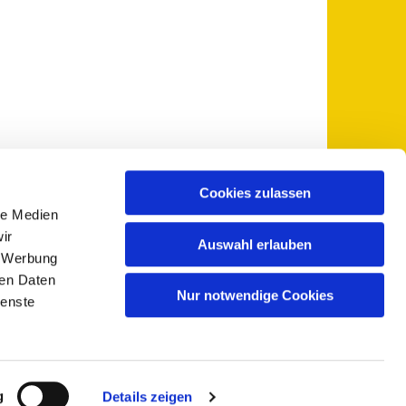
Cookies zulassen
le Medien
 5735-0
pfarramt@sankt-otto.de

ir
Auswahl erlauben
, Werbung
ren Daten
Nur notwendige Cookies
ienste
g
Details zeigen