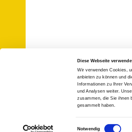
Diese Webseite verwende
Wir verwenden Cookies, um
St. Otto: Katholische Kirche Use

anbieten zu können und di
Informationen zu Ihrer Ve
und Analysen weiter. Unse
zusammen, die Sie ihnen b
gesammelt haben.
E
Notwendig