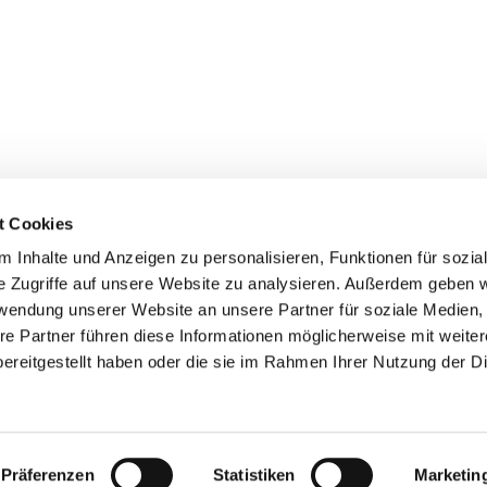
t Cookies
 Inhalte und Anzeigen zu personalisieren, Funktionen für sozia
+49 3834
dom-Anklam-Greifswald · Bahnhofstr. 15, 17489 Greifswald

e Zugriffe auf unsere Website zu analysieren. Außerdem geben w
Kontaktinformationen
Impressum
rwendung unserer Website an unsere Partner für soziale Medien
re Partner führen diese Informationen möglicherweise mit weite
Hinweisgebersystem
ereitgestellt haben oder die sie im Rahmen Ihrer Nutzung der D
Datenschutzerklärung
ChurchDesk-Login
Präferenzen
Statistiken
Marketin