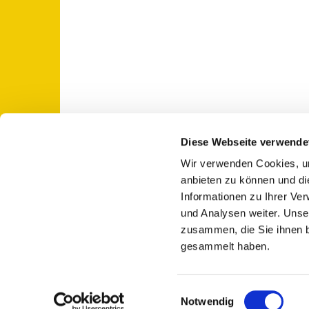
Diese Webseite verwende
Wir verwenden Cookies, um
St. Otto: Katholische Kirche Use

anbieten zu können und di
Informationen zu Ihrer Ve
und Analysen weiter. Unse
zusammen, die Sie ihnen b
gesammelt haben.
E
Notwendig