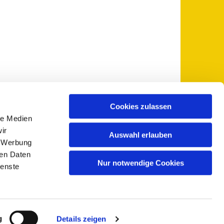
Cookies zulassen
le Medien
 5735-0
pfarramt@sankt-otto.de

ir
Auswahl erlauben
, Werbung
ren Daten
Nur notwendige Cookies
ienste
g
Details zeigen