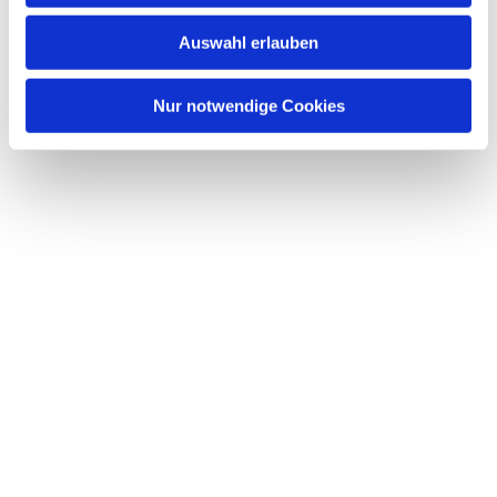
w
Auswahl erlauben
a
h
l
Nur notwendige Cookies