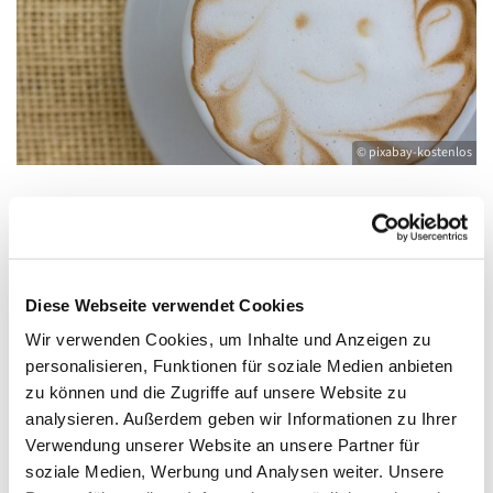
© pixabay-kostenlos
Sonntag, 28. November 2027, 10:00 -
11:15 Uhr
Diese Webseite verwendet Cookies
Wir verwenden Cookies, um Inhalte und Anzeigen zu
Gemeinderaum im Pfarrhaus, Friedländer
personalisieren, Funktionen für soziale Medien anbieten
Straße 33, 17389 Anklam
zu können und die Zugriffe auf unsere Website zu
analysieren. Außerdem geben wir Informationen zu Ihrer
Verwendung unserer Website an unsere Partner für
soziale Medien, Werbung und Analysen weiter. Unsere