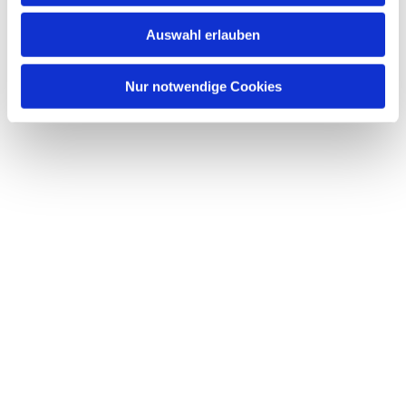
w
Auswahl erlauben
a
h
l
Nur notwendige Cookies