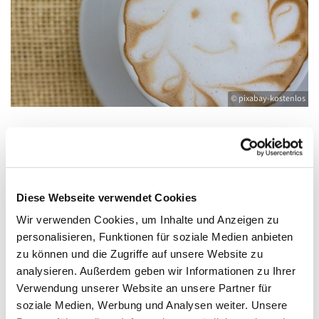
© pixabay-kostenlos
Sonntag, 26. September 2027, 10:00 -
11:15 Uhr
Diese Webseite verwendet Cookies
Wir verwenden Cookies, um Inhalte und Anzeigen zu
Gemeinderaum im Pfarrhaus, Friedländer
personalisieren, Funktionen für soziale Medien anbieten
Straße 33, 17389 Anklam
zu können und die Zugriffe auf unsere Website zu
analysieren. Außerdem geben wir Informationen zu Ihrer
Verwendung unserer Website an unsere Partner für
soziale Medien, Werbung und Analysen weiter. Unsere