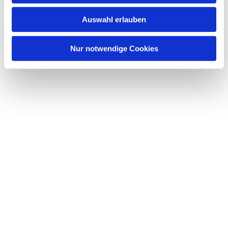
w
Auswahl erlauben
a
h
l
Nur notwendige Cookies