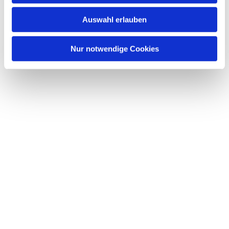
w
Auswahl erlauben
a
h
l
Nur notwendige Cookies