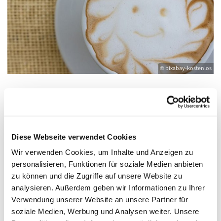
© pixabay-kostenlos
Sonntag, 19. September 2027, 10:00 -
11:15 Uhr
Diese Webseite verwendet Cookies
Wir verwenden Cookies, um Inhalte und Anzeigen zu
Gemeinderaum im Pfarrhaus, Friedländer
personalisieren, Funktionen für soziale Medien anbieten
Straße 33, 17389 Anklam
zu können und die Zugriffe auf unsere Website zu
analysieren. Außerdem geben wir Informationen zu Ihrer
Verwendung unserer Website an unsere Partner für
soziale Medien, Werbung und Analysen weiter. Unsere