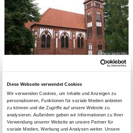
© Pfarrei Sankt Otto
Sonntag, 4. Juli 2027, 10:00 - 12:00 Uhr
Diese Webseite verwendet Cookies
Wir verwenden Cookies, um Inhalte und Anzeigen zu
Gemeindehaus Wolgast, August-Dähn-
personalisieren, Funktionen für soziale Medien anbieten
zu können und die Zugriffe auf unsere Website zu
Straße 9, 17438 Wolgast
analysieren. Außerdem geben wir Informationen zu Ihrer
Verwendung unserer Website an unsere Partner für
soziale Medien, Werbung und Analysen weiter. Unsere