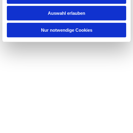
s
w
Auswahl erlauben
a
h
l
Nur notwendige Cookies