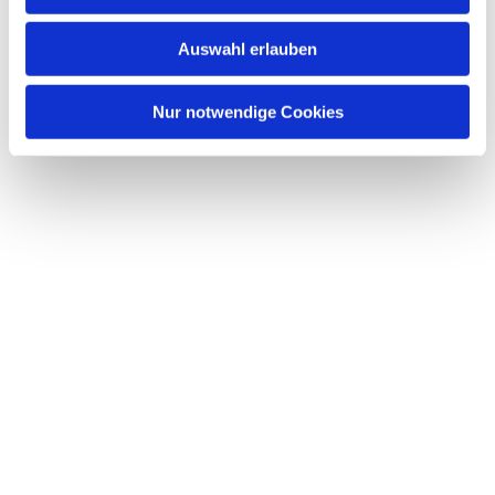
s
w
Auswahl erlauben
a
h
l
Nur notwendige Cookies