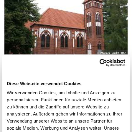
© Pfarrei Sankt Otto
Sonntag, 1. August 2027, 10:00 - 12:00 Uhr
Diese Webseite verwendet Cookies
Wir verwenden Cookies, um Inhalte und Anzeigen zu
Gemeindehaus Wolgast, August-Dähn-
personalisieren, Funktionen für soziale Medien anbieten
zu können und die Zugriffe auf unsere Website zu
Straße 9, 17438 Wolgast
analysieren. Außerdem geben wir Informationen zu Ihrer
Verwendung unserer Website an unsere Partner für
soziale Medien, Werbung und Analysen weiter. Unsere