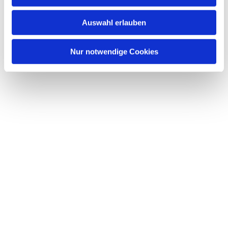
s
w
Auswahl erlauben
a
h
l
Nur notwendige Cookies