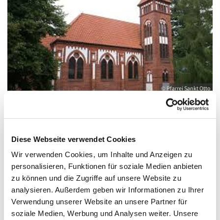
© Pfarrei Sankt Otto
Sonntag, 2. Januar 2028, 10:00 - 12:00 Uhr
Diese Webseite verwendet Cookies
Wir verwenden Cookies, um Inhalte und Anzeigen zu
Gemeindehaus Wolgast, August-Dähn-
personalisieren, Funktionen für soziale Medien anbieten
zu können und die Zugriffe auf unsere Website zu
Straße 9, 17438 Wolgast
analysieren. Außerdem geben wir Informationen zu Ihrer
Verwendung unserer Website an unsere Partner für
soziale Medien, Werbung und Analysen weiter. Unsere