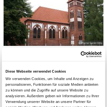
© Pfarrei Sankt Otto
Sonntag, 5. Dezember 2027, 10:00 - 12:00
Diese Webseite verwendet Cookies
Uhr
Wir verwenden Cookies, um Inhalte und Anzeigen zu
personalisieren, Funktionen für soziale Medien anbieten
Gemeindehaus Wolgast, August-Dähn-
zu können und die Zugriffe auf unsere Website zu
Straße 9, 17438 Wolgast
analysieren. Außerdem geben wir Informationen zu Ihrer
Verwendung unserer Website an unsere Partner für