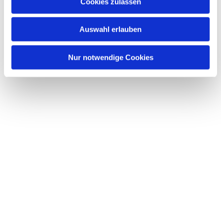
Dies könnte Sie auch interessieren
Cookies zulassen
s
w
Auswahl erlauben
a
h
l
Nur notwendige Cookies