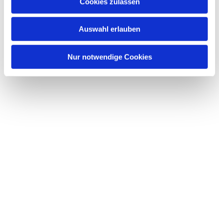
Dies könnte Sie auch interessieren
Cookies zulassen
s
w
Auswahl erlauben
a
h
l
Nur notwendige Cookies