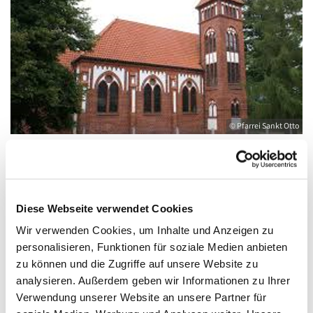
© Pfarrei Sankt Otto
Sonntag, 7. November 2027, 10:00 - 12:00
Diese Webseite verwendet Cookies
Uhr
Wir verwenden Cookies, um Inhalte und Anzeigen zu
personalisieren, Funktionen für soziale Medien anbieten
Gemeindehaus Wolgast, August-Dähn-
zu können und die Zugriffe auf unsere Website zu
Straße 9, 17438 Wolgast
analysieren. Außerdem geben wir Informationen zu Ihrer
Verwendung unserer Website an unsere Partner für