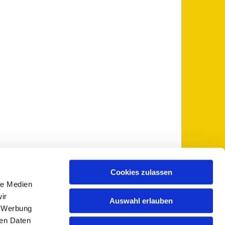
Cookies zulassen
le Medien
 5735-0
pfarramt@sankt-otto.de

ir
Auswahl erlauben
, Werbung
ren Daten