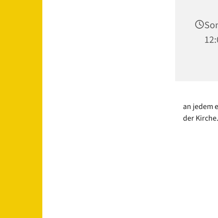
Son
12:
an jedem 
der Kirche