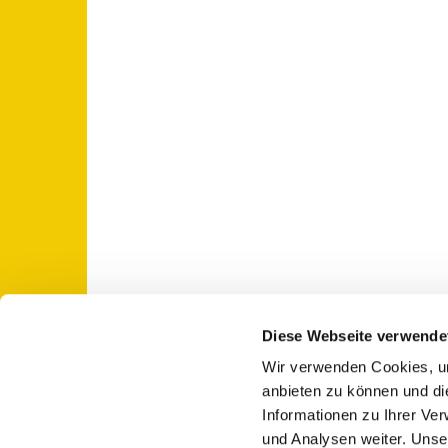
Diese Webseite verwende
Wir verwenden Cookies, um
St. Otto: Katholische Kirche Use

anbieten zu können und di
Informationen zu Ihrer Ve
und Analysen weiter. Unse