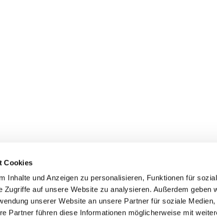
t Cookies
 Inhalte und Anzeigen zu personalisieren, Funktionen für sozia
+49 3834
dom-Anklam-Greifswald · Bahnhofstr. 15, 17489 Greifswald

e Zugriffe auf unsere Website zu analysieren. Außerdem geben w
Kontaktinformationen
Impressum
rwendung unserer Website an unsere Partner für soziale Medien
re Partner führen diese Informationen möglicherweise mit weite
Hinweisgebersystem