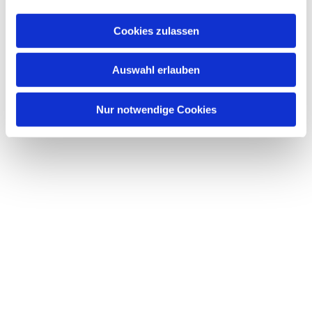
a
u
Cookies zulassen
s
w
Dies könnte Sie auch interessieren
Auswahl erlauben
a
h
l
Nur notwendige Cookies