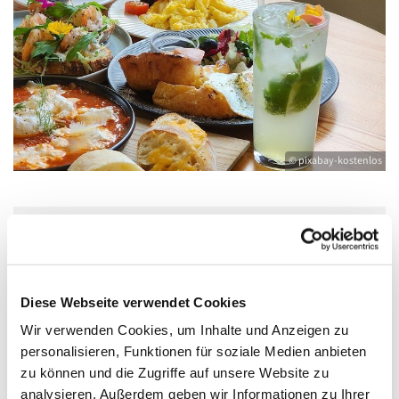
© pixabay-kostenlos
Sonntag, 6. Juni 2027, 12:00 - 14:00 Uhr
Gemeindehaus: großer Raum,
Diese Webseite verwendet Cookies
Bahnhofstraße 15, 17489 Greifswald
Wir verwenden Cookies, um Inhalte und Anzeigen zu
personalisieren, Funktionen für soziale Medien anbieten
zu können und die Zugriffe auf unsere Website zu
analysieren. Außerdem geben wir Informationen zu Ihrer