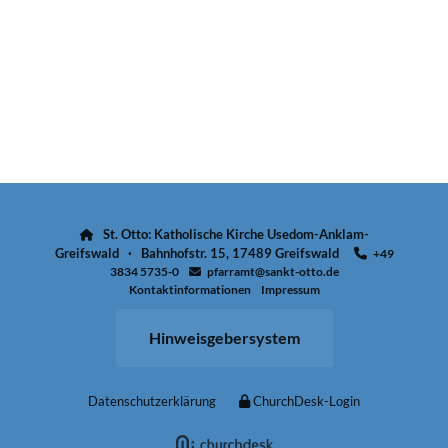
St. Otto: Katholische Kirche Usedom-Anklam-

Greifswald · Bahnhofstr. 15, 17489 Greifswald
+49

3834 5735-0
pfarramt@sankt-otto.de

Kontaktinformationen
Impressum
Hinweisgebersystem
Datenschutzerklärung
ChurchDesk-Login