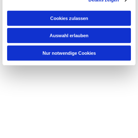
a
u
Cookies zulassen
s
w
Dies könnte Sie auch interessieren
Auswahl erlauben
a
h
l
Nur notwendige Cookies