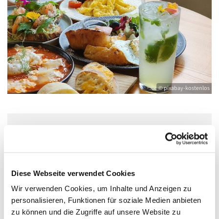
© pixabay-kostenlos
Sonntag, 1. November 2026, 12:00 - 14:00
Uhr
Diese Webseite verwendet Cookies
Gemeindehaus: großer Raum,
Wir verwenden Cookies, um Inhalte und Anzeigen zu
Bahnhofstraße 15, 17489 Greifswald
personalisieren, Funktionen für soziale Medien anbieten
zu können und die Zugriffe auf unsere Website zu