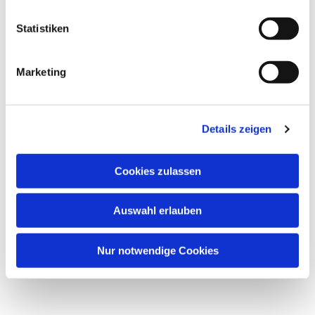
l
Dies könnte Sie auch interessieren
l
Statistiken
i
g
Marketing
u
n
g
Details zeigen
s
a
u
Cookies zulassen
s
w
Auswahl erlauben
a
h
l
Nur notwendige Cookies