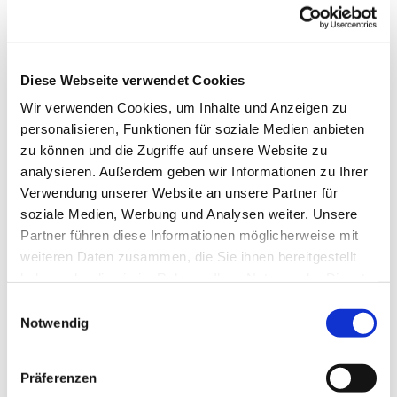
Diese Webseite verwendet Cookies
Wir verwenden Cookies, um Inhalte und Anzeigen zu
personalisieren, Funktionen für soziale Medien anbieten
zu können und die Zugriffe auf unsere Website zu
analysieren. Außerdem geben wir Informationen zu Ihrer
Verwendung unserer Website an unsere Partner für
soziale Medien, Werbung und Analysen weiter. Unsere
Partner führen diese Informationen möglicherweise mit
weiteren Daten zusammen, die Sie ihnen bereitgestellt
haben oder die sie im Rahmen Ihrer Nutzung der Dienste
30. Mai 2027 - 30. Mai 2027
gesammelt haben.
E
Notwendig
i
n
w
Präferenzen
i