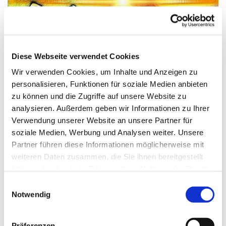
Diese Webseite verwendet Cookies
Wir verwenden Cookies, um Inhalte und Anzeigen zu
personalisieren, Funktionen für soziale Medien anbieten
zu können und die Zugriffe auf unsere Website zu
analysieren. Außerdem geben wir Informationen zu Ihrer
Verwendung unserer Website an unsere Partner für
soziale Medien, Werbung und Analysen weiter. Unsere
Donnerstag, 24. Dezember 2026, 17:00
Partner führen diese Informationen möglicherweise mit
weiteren Daten zusammen, die Sie ihnen bereitgestellt
Uhr
haben oder die sie im Rahmen Ihrer Nutzung der Dienste
gesammelt haben.
E
Kirche/Kapelle im Haus St. Otto
Notwendig
i
n
w
Präferenzen