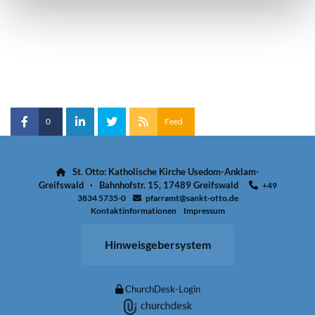
0
Feed
St. Otto: Katholische Kirche Usedom-Anklam-

Greifswald · Bahnhofstr. 15, 17489 Greifswald
+49

3834 5735-0
pfarramt@sankt-otto.de

Kontaktinformationen
Impressum
Hinweisgebersystem
ChurchDesk-Login