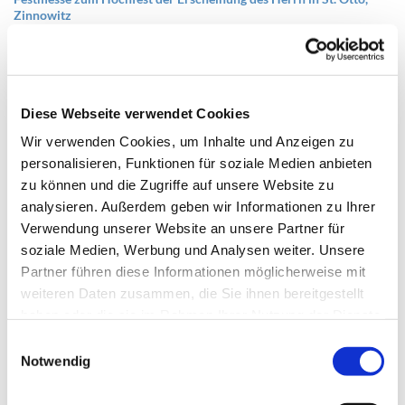
Zinnowitz
Festmesse zum Hochfest der Erscheinung des Herrn in St. Otto, Zinnowitz
Festmesse zum Hochfest der Erscheinung des Herrn in St. Otto, Zinnowitz
Diese Webseite verwendet Cookies
© Pfarrei Sankt Otto
Wir verwenden Cookies, um Inhalte und Anzeigen zu
Mittwoch, 6. Januar 2027, 19:00 - 20:00 Uhr
personalisieren, Funktionen für soziale Medien anbieten
Zinnowitz, St. Otto, Dr.-Wachsmann-Straße 29, 17454 Zinnowitz
zu können und die Zugriffe auf unsere Website zu
analysieren. Außerdem geben wir Informationen zu Ihrer
Verwendung unserer Website an unsere Partner für
soziale Medien, Werbung und Analysen weiter. Unsere
Partner führen diese Informationen möglicherweise mit
weiteren Daten zusammen, die Sie ihnen bereitgestellt
haben oder die sie im Rahmen Ihrer Nutzung der Dienste
gesammelt haben.
E
Notwendig
i
n