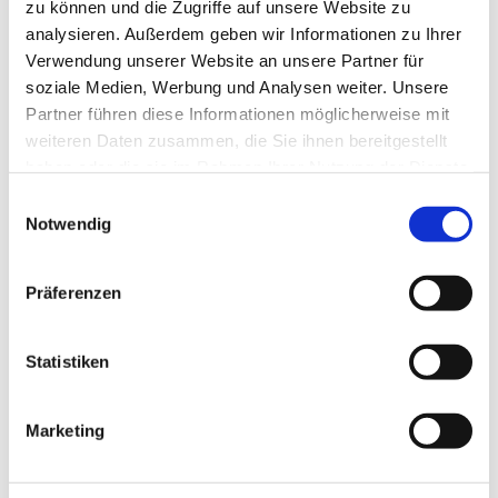
zu können und die Zugriffe auf unsere Website zu
Frank Hoffmann
analysieren. Außerdem geben wir Informationen zu Ihrer
Verwendung unserer Website an unsere Partner für
soziale Medien, Werbung und Analysen weiter. Unsere
Partner führen diese Informationen möglicherweise mit
Herzliche Einladung an alle Gemeindeglieder und
weiteren Daten zusammen, die Sie ihnen bereitgestellt
Interessierte
haben oder die sie im Rahmen Ihrer Nutzung der Dienste
gesammelt haben.
E
Notwendig
i
n
w
Präferenzen
i
l
l
Statistiken
i
g
Marketing
u
n
g