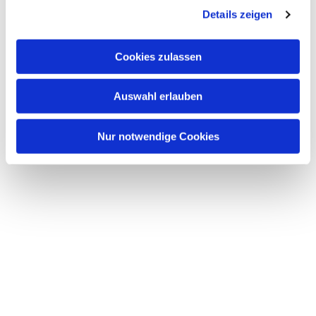
Details zeigen
s
a
u
Cookies zulassen
s
w
Auswahl erlauben
a
Dies könnte Sie auch interessieren
h
l
Nur notwendige Cookies