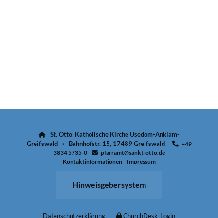
St. Otto: Katholische Kirche Usedom-Anklam-

Greifswald · Bahnhofstr. 15, 17489 Greifswald
+49

3834 5735-0
pfarramt@sankt-otto.de

Kontaktinformationen
Impressum
Hinweisgebersystem
Datenschutzerklärung
ChurchDesk-Login