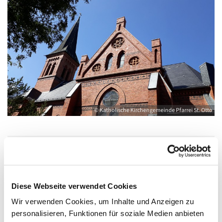
© Katholische Kirchengemeinde Pfarrei St. Otto
Samstag, 18. Juli 2026, 11:00 - 12:00 Uhr
Diese Webseite verwendet Cookies
Kirche St. Joseph, Bahnhofstraße 14,
Wir verwenden Cookies, um Inhalte und Anzeigen zu
17489 Greifswald
personalisieren, Funktionen für soziale Medien anbieten