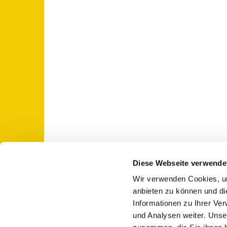
Diese Webseite verwende
Wir verwenden Cookies, um
St. Otto: Katholische Kirche Use

anbieten zu können und di
Informationen zu Ihrer Ve
und Analysen weiter. Unse