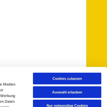
Cookies zulassen
le Medien
 5735-0
pfarramt@sankt-otto.de

ir
Auswahl erlauben
, Werbung
ren Daten
Nur notwendige Cookies