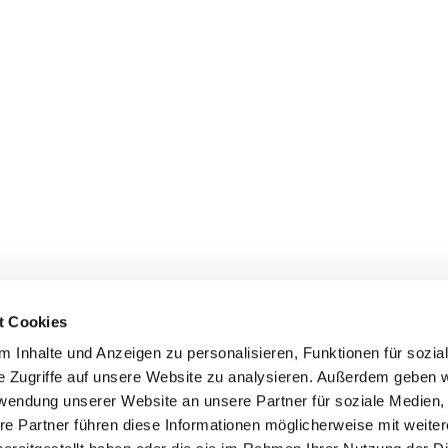
t Cookies
 Inhalte und Anzeigen zu personalisieren, Funktionen für sozia
+49 3834
dom-Anklam-Greifswald · Bahnhofstr. 15, 17489 Greifswald

e Zugriffe auf unsere Website zu analysieren. Außerdem geben w
Kontaktinformationen
Impressum
rwendung unserer Website an unsere Partner für soziale Medien
re Partner führen diese Informationen möglicherweise mit weite
Hinweisgebersystem