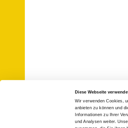
Diese Webseite verwende
Wir verwenden Cookies, um
St. Otto: Katholische Kirche Use

anbieten zu können und di
Informationen zu Ihrer Ve
und Analysen weiter. Unse