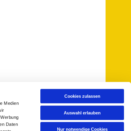
Cookies zulassen
le Medien
 5735-0
pfarramt@sankt-otto.de

ir
Auswahl erlauben
, Werbung
ren Daten
Nur notwendige Cookies