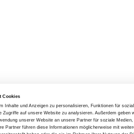
t Cookies
 Inhalte und Anzeigen zu personalisieren, Funktionen für sozia
+49 3834
dom-Anklam-Greifswald · Bahnhofstr. 15, 17489 Greifswald

e Zugriffe auf unsere Website zu analysieren. Außerdem geben w
Kontaktinformationen
Impressum
rwendung unserer Website an unsere Partner für soziale Medien
re Partner führen diese Informationen möglicherweise mit weite
Hinweisgebersystem